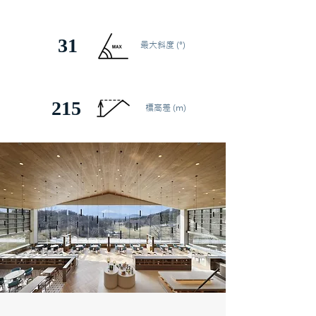
31
最大斜度 (°)
215
標高差 (m)