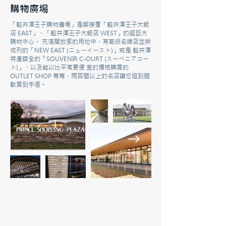
購物廣場
「輕井澤王子購物廣場」是鄰接著「輕井澤王子大飯
店 EAST」、「輕井澤王子大飯店 WEST」的超巨大
購物中心。 充滿開放感的用地中，有高級名牌店並排
成列的「NEW EAST (ニューイースト)」或是 輕井澤
特產齊全的「SOUVENIR C-OURT (スーベニアコー
ト)」，以及能以比平常更便 宜的價格購買的
OUTLET SHOP 等等，兩百間以上的名店讓您逛到腿
軟買到手痠。