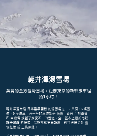
輕井澤滑雪場
美麗的全方位滑雪場，距離東京的新幹線車程
約1小時！
輕井澤通常是
日本最早開放
的滑雪場之一，共有 16 條雪
道、9 座纜車，有一半的雪道都是
綠線
，設置了 初學者
和 中級者 規劃了難度不一的雪道，全山基本上屬於比較
親子路線
的滑道，若想挑戰更高難度，則可選擇另外
兩
條紅線
或
三條黑線
！