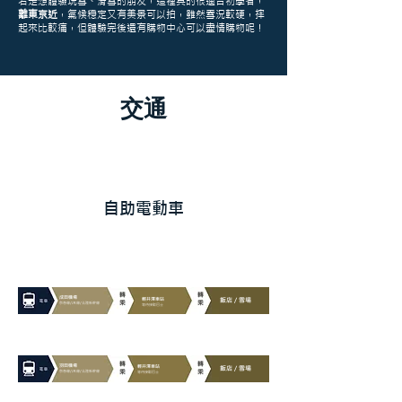
若是想體驗玩雪、滑雪的朋友，這裡真的很適合初學者，
離東京近
，氣候穩定又有美景可以拍，雖然雪況較硬，摔
起來比較痛，但體驗完後還有購物中心可以盡情購物呢！
​交通
​自助電動車
適合進階自助旅行者
​轉
​轉
成田機場
飯店 / 雪場
輕井澤車站
乘
乘
京急線/JR線/北陸新幹線
​等待接駁巴士
​轉
​轉
羽田機場
輕井澤車站
飯店 / 雪場
乘
乘
京急線/JR線/北陸新幹線
​等待接駁巴士