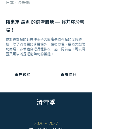
​日本・長野縣
離東京
最近
的滑雪勝地 — 輕井澤滑雪
場！
位於長野縣的輕井澤王子大飯店是很有名的度假勝
地，除了有專屬的滑雪場外，住宿方便，還有大型購
物商場，非常適合把行程排在一起一同前往！可以滑
雪又可以滿足逛街購物的樂趣。
事先預約
查看價目
滑雪季
2026 ~ 2027