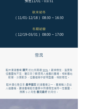
預定11/01 - 03/31
秋末初冬
（11/01-12/18） 08:30 ~ 16:30
冬期初春
（12/19-03/31） 08:00 ~ 17:00
雪況
輕井澤滑雪場
晴天
的比例高達
90％
！氣候穩定，溫度夠
但雪量稍不足，屬日本少數使用人造雪的雪場，相對雪地
較硬、冰面較多，但雪道幾乎都有整雪，相對穩定。
輕井澤也是日本
最早開放
的滑雪場之一，雪場購入多台
人造雪機，讓滑雪場能在雪季中持續穩定維持一定雪量，
推薦 1-2 月是
雪況最好
的月份。