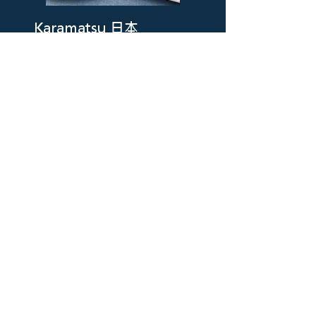
Karamatsu 日本
料理
設於 輕井澤王子大飯店西館 的南玄關前。
有烤台燒烤而成的日本海鮮料理、羽釜炊
煮的長野縣產米飯等等，精彩看點在於充
滿臨場感的職人現場表演。