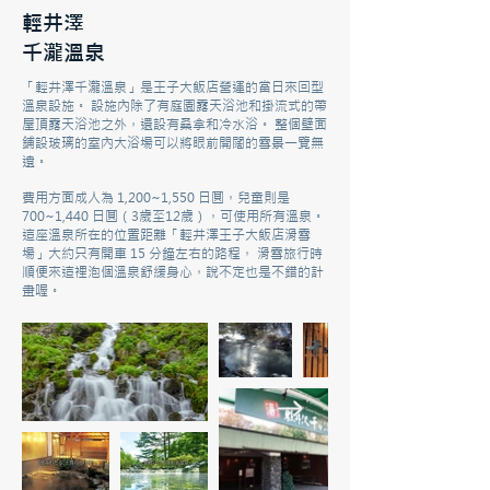
輕井澤
千瀧溫泉
「輕井澤千瀧溫泉」是王子大飯店營運的當日來回型
溫泉設施。 設施內除了有庭園露天浴池和掛流式的帶
屋頂露天浴池之外，還設有桑拿和冷水浴。 整個壁面
鋪設玻璃的室內大浴場可以將眼前開闊的雪景一覽無
遺。
費用方面成人為 1,200~1,550 日圓，兒童則是
700~1,440 日圓（3歲至12歲），可使用所有溫泉。
這座溫泉所在的位置距離「輕井澤王子大飯店滑雪
場」大約只有開車 15 分鐘左右的路程， 滑雪旅行時
順便來這裡泡個溫泉舒緩身心，說不定也是不錯的計
畫喔。