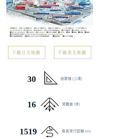
下載日文地圖
下載英文地圖
30
總面積 (公頃)
16
滑雪道 (條)
1519
最長滑行距離 (m)